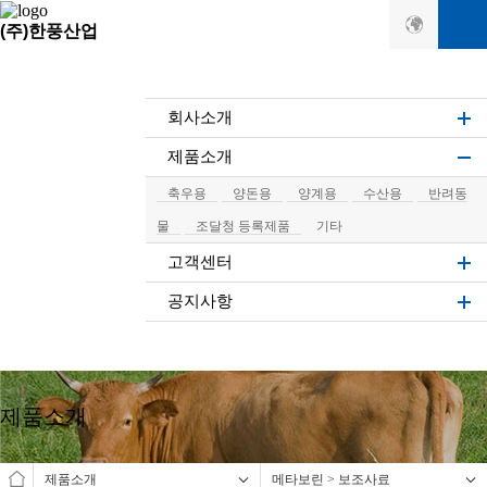
(주)한풍산업
회사소개
제품소개
축우용
양돈용
양계용
수산용
반려동
물
조달청 등록제품
기타
고객센터
공지사항
제품소개
제품소개
메타보린 > 보조사료