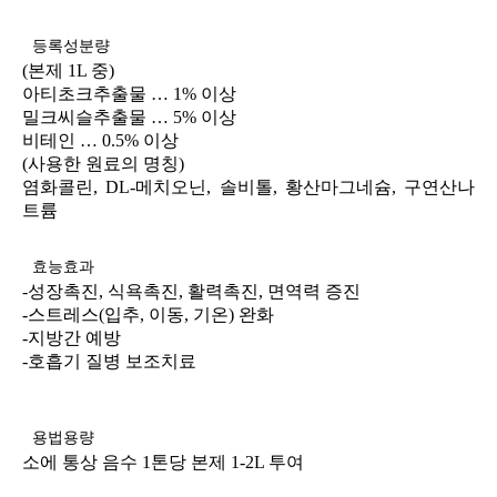
등록성분량
(
본제
1L
중
)
아티초크추출물
… 1%
이상
밀크씨슬추출물
… 5%
이상
비테인
… 0.5%
이상
(
사용한 원료의 명칭
)
염화콜린
, DL-
메치오닌
,
솔비톨
,
황산마그네슘
,
구연산나
트륨
효능효과
-
성장촉진
,
식욕촉진
,
활력촉진
,
면역력 증진
-
스트레스
(
입추
,
이동
,
기온
)
완화
-
지방간
예방
-
호흡기 질병 보조치료
용법용량
소에
통상 음수
1
톤당 본제
1-2L
투여