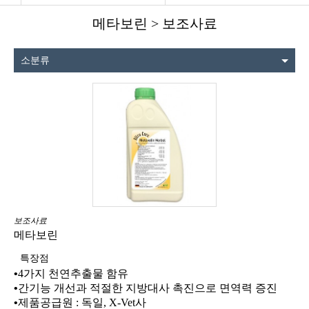
메타보린 > 보조사료
소분류
보조사료
메타보린
특장점
•
4
가지 천연추출물 함유
•
간기능 개선과 적절한 지방대사 촉진으로 면역력 증진
•
제품공급원
:
독일
, X-Vet
사