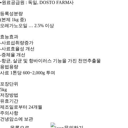
•
원료공급원
:
독일
, DOSTO FARM
사
등록성분량
(
본제
1
kg
중
)
오레가노오일
… 2.5%
이상
효능효과
-
사료섭취량증가
-
사료효율성 개선
-
증체율
개선
-
항균, 살균 및 항바이러스 기능을 가진 천연추출물
용법용량
사료
1
톤당
600~2,000g
투여
포장단위
5kg
저장방법
유효기간
제조일로부터 24개월
주의사항
건냉암소에 보관
목록으로
문의하기