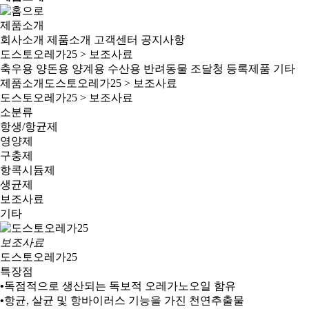
제품소개
회사소개
제품소개
고객센터
공지사항
도스토오레가25 > 보조사료
축우용
양돈용
양계용
수산용
반려동물
조달청 등록제품
기타
제품소개
도스토오레가25 > 보조사료
도스토오레가25 > 보조사료
소분류
항생/항균제
영양제
구충제
항콕시듐제
생균제
보조사료
기타
보조사료
도스토오레가25
특장점
•
독점적으로 생산되는 독보적
오레가노오일
함유
•
항균
,
살균 및 항바이러스 기능을 가진 천연추출물