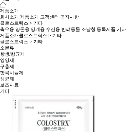
제품소개
회사소개
제품소개
고객센터
공지사항
콜로스트릭스 > 기타
축우용
양돈용
양계용
수산용
반려동물
조달청 등록제품
기타
제품소개
콜로스트릭스 > 기타
콜로스트릭스 > 기타
소분류
항생/항균제
영양제
구충제
항콕시듐제
생균제
보조사료
기타