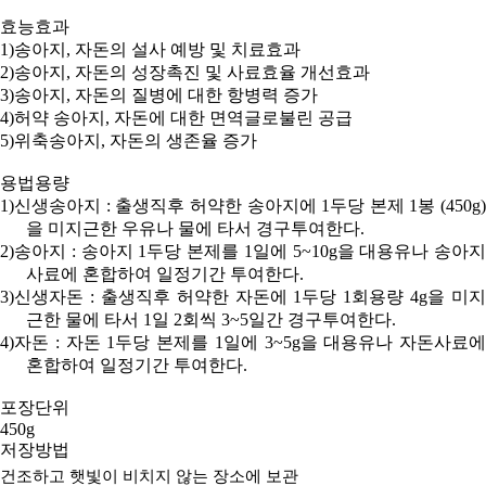
효능효과
1)
송아지
,
자돈의
설사 예방 및 치료효과
2)
송아지
,
자돈의
성장촉진 및 사료효율 개선효과
3)
송아지
,
자돈의
질병에 대한
항병력
증가
4)
허약 송아지
,
자돈에
대한 면역글로불린 공급
5)
위축송아지
,
자돈의
생존율 증가
용법용량
1)
신생송아지
:
출생직후 허약한 송아지에
1
두당 본제
1
봉
(450g)
을 미지근한 우유나 물에 타서
경구투여
한다
.
2)
송아지
:
송아지
1
두당 본제를
1
일에
5~10g
을 대용유나 송아지
사료에 혼합하여 일정기간 투여한다
.
3)
신생자돈
:
출생직후 허약한
자돈에
1
두당
1
회용량
4g
을 미지
근한 물에 타서
1
일
2
회씩
3~5
일간
경구투여한다
.
4)
자돈
:
자돈
1
두당 본제를
1
일에
3~5g
을 대용유나
자돈사료에
혼합하여 일정기간 투여한다
.
포장단위
450g
저장방법
건조하고 햇빛이 비치지 않는 장소에 보관