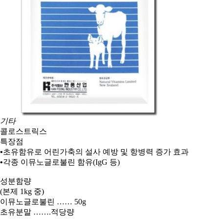
기타
콜로스트릭스
특장점
•
초유함유로
어린가축의
설사 예방 및
항병력
증가 효과
•
각종
이뮤노글로불린
함유
(IgG
등
)
성분함량
(
본제
1kg
중
)
이뮤노글로불린
…… 50g
초유분말
…….
적당량