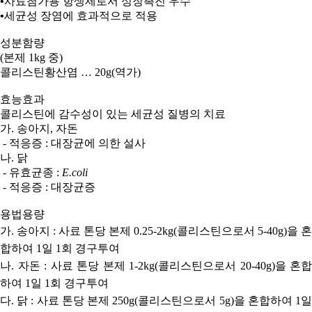
•
사료첨가용 항생제로서 성장촉진 우수
•
세균성 장염에 효과적으로 적용
성분함량
(
본제
1kg
중
)
콜리스틴황산염
… 20g(
역가
)
효능효과
콜리스틴에
감수성이 있는 세균성 질병의 치료
가
.
송아지
,
자돈
-
적응증
:
대장균에 의한 설사
나
.
닭
-
유효균종
:
E.coli
-
적응증
:
대장균증
용법용량
가
.
송아지
:
사료 톤당 본제
0.25-2kg(
콜리스틴으로서
5-40g)
을 혼
합하여
1
일
1
회 경구투여
나
.
자돈
:
사료 톤당 본제 1-2
kg(
콜리스틴으로서
20-40g)
을 혼합
하여
1
일
1
회 경구투여
다
.
닭
:
사료 톤당 본제 25
0g(
콜리스틴으로서
5g)
을
혼합하여
1