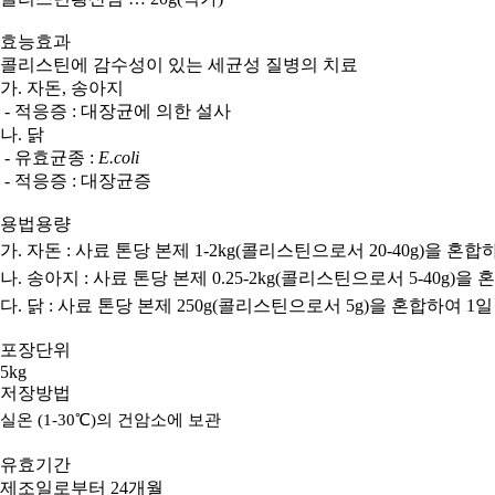
효능효과
콜리스틴에
감수성이 있는 세균성 질병의 치료
가
. 자돈,
송아지
-
적응증
:
대장균에 의한 설사
나
.
닭
-
유효균종
:
E.coli
-
적응증
:
대장균증
용법용량
가
.
자돈
:
사료 톤당 본제 1-2
kg(
콜리스틴으로서
20-40g)
을 혼합
나. 송아지
:
사료 톤당 본제
0.25-2kg(
콜리스틴으로서
5-40g)
을 
다
.
닭
:
사료 톤당 본제 25
0g(
콜리스틴으로서
5g)
을
혼합하여
1
포장단위
5kg
저장방법
실온
(1-30
℃
)
의
건암소에
보관
유효기간
제조일로부터 24개월