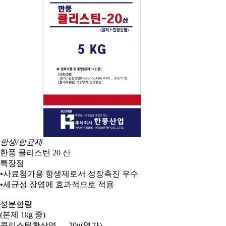
항생/항균제
한풍 콜리스틴 20 산
특장점
•
사료첨가용 항생제로서 성장촉진 우수
•
세균성 장염에 효과적으로 적용
성분함량
(
본제
1kg
중
)
콜리스틴황산염
… 20g(
역가
)