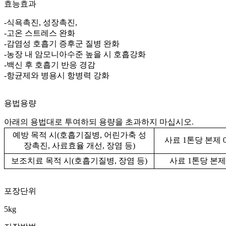
효능효과
-
식욕촉진
,
성장촉진
,
-
고온 스트레스 완화
-
감염성 호흡기 증후군 질병 완화
-
농장 내 암모니아수준 높을 시 호흡강화
-
백신 후 호흡기 반응 경감
-
항균제와
병용시
항병력
강화
용법용량
아래의 용법대로 투여하되 용량을 초과하지 마십시오
.
예방 목적 시
(
호흡기질병
,
어린가축
성
사료
1
톤당 본제
장촉진
,
사료효율 개선
,
장염 등
)
보조치료 목적 시
(
호흡기질병
,
장염 등
)
사료
1
톤당 본
포장단위
5kg