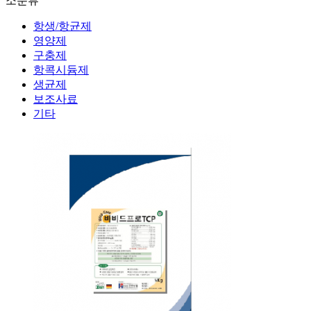
소분류
항생/항균제
영양제
구충제
항콕시듐제
생균제
보조사료
기타