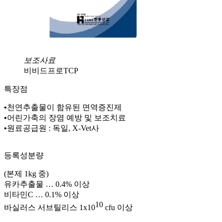
보조사료
비비드프로TCP
특장점
•
천연추출물이 함유된 면역증진제
•
어린가축의
장염 예방 및 보조치료
•
원료공급원
:
독일
, X-Vet
사
등록성분량
(
본제
1kg
중
)
유카추출물
… 0.4%
이상
비타민
C
… 0.1%
이상
10
바실러스
서브틸리스
1x10
cfu
이상